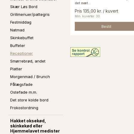
det mæt...
Skær Løs Bord
Pris 135,00 kr. / kuvert
Grillmenuer/pattegris
Min. kuverter: 30
Festmiddag
Bestil
Natmad
Skinkebuffet
Buffeter
Receptioner
Smørrebrød, andet
Platter
Morgenmad / Brunch
Pålægsfade
Ostefade m.m.
Det store kolde bord
Frokostordning
Hakket oksekød,
skinkekød eller
Hjemmelavet medister