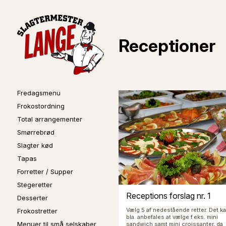
Receptioner
Fredagsmenu
Frokostordning
Total arrangementer
Smørrebrød
Slagter kød
Tapas
Forretter / Supper
Stegeretter
Receptions forslag nr. 1
Desserter
Vælg 5 af nedestående retter. Det k
Frokostretter
bla. anbefales at vælge f.eks. mini
Menuer til små selskaber
sandwich samt mini croissanter, da