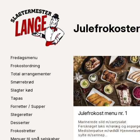
Julefrokoster
Fredagsmenu
Frokostordning
Total arrangementer
Smørrebrød
Slagter kød
Tapas
Forretter / Supper
Julefrokost menu nr. 1
Stegeretter
Marinerede sild m/carrysalat
Desserter
Ferskrøget laks m/røræg og asparg
Frokostretter
Medisterpølse m/rødkål Hjemmelave
sylte m/sennep...
Menuer til små selskaber