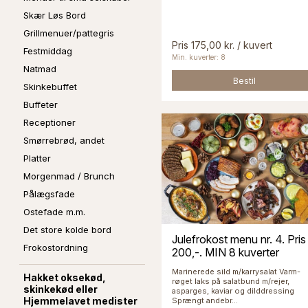
Skær Løs Bord
Grillmenuer/pattegris
Pris 175,00 kr. / kuvert
Festmiddag
Min. kuverter: 8
Natmad
Bestil
Skinkebuffet
Buffeter
Receptioner
Smørrebrød, andet
Platter
Morgenmad / Brunch
Pålægsfade
Ostefade m.m.
Det store kolde bord
Julefrokost menu nr. 4. Pris
Frokostordning
200,-. MIN 8 kuverter
Marinerede sild m/karrysalat Varm-
Hakket oksekød,
røget laks på salatbund m/rejer,
skinkekød eller
asparges, kaviar og dilddressing
Hjemmelavet medister
Sprængt andebr...