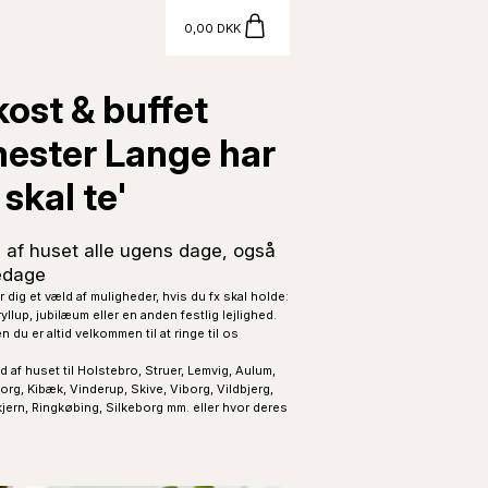
0,00 DKK
kost & buffet
ester Lange har
skal te'
 af huset alle ugens dage, også
edage
 dig et væld af muligheder, hvis du fx skal holde:
llup, jubilæum eller en anden festlig lejlighed.
n du er altid velkommen til at ringe til os
d af huset til Holstebro, Struer, Lemvig, Aulum,
org, Kibæk, Vinderup, Skive, Viborg, Vildbjerg,
jern, Ringkøbing, Silkeborg mm. eller hvor deres