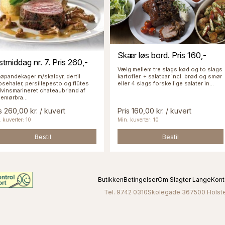
Skær løs bord. Pris 160,-
stmiddag nr. 7. Pris 260,-
Vælg mellem tre slags kød og to slags
kartofler. + salatbar incl. brød og smør
øpandekager m/skaldyr, dertil
eller 4 slags forskellige salater in...
bsehaler, persillepesto og flütes
vinsmarineret chateaubriand af
emørbra...
s 260,00 kr. / kuvert
Pris 160,00 kr. / kuvert
 kuverter: 10
Min. kuverter: 10
Bestil
Bestil
Butikken
Betingelser
Om Slagter Lange
Kont
Tel. 9742 0310
Skolegade 36
7500 Holst