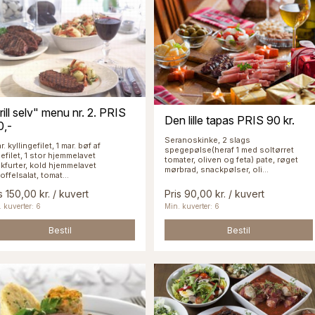
rill selv" menu nr. 2. PRIS
Den lille tapas PRIS 90 kr.
0,-
Seranoskinke, 2 slags
r. kyllingefilet, 1 mar. bøf af
spegepølse(heraf 1 med soltørret
efilet, 1 stor hjemmelavet
tomater, oliven og feta) pate, røget
nkfurter, kold hjemmelavet
mørbrad, snackpølser, oli...
offelsalat, tomat...
s 150,00 kr. / kuvert
Pris 90,00 kr. / kuvert
 kuverter: 6
Min. kuverter: 6
Bestil
Bestil