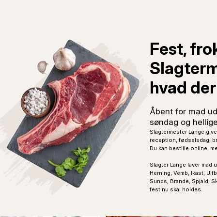
Fest, fro
Slagterm
hvad der 
Åbent for mad ud
søndag og hellig
Slagtermester Lange giver
reception, fødselsdag, bry
Du kan bestille online, me
Slagter Lange laver mad u
Herning, Vemb, Ikast, Ulfb
Sunds, Brande, Spjald, Sk
fest nu skal holdes.