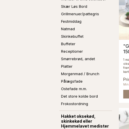
Skær Løs Bord
Grillmenuer/pattegris
Festmiddag
Natmad
Skinkebuffet
Buffeter
"G
15
Receptioner
Smørrebrød, andet
1 ma
oks
Platter
fra
kart
Morgenmad / Brunch
Pri
Pålægsfade
Min.
Ostefade m.m.
Det store kolde bord
Frokostordning
Hakket oksekød,
skinkekød eller
Hjemmelavet medister