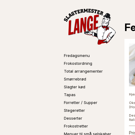
Fe
Fredagsmenu
Frokostordning
Total arrangementer
Smørrebrød
Slagter kød
Tapas
Hje
Forretter / Supper
Oks
(Ho
Stegeretter
Des
Desserter
Ita
Frokostretter
Pri
Menuer til små selskaber