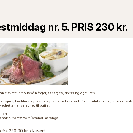
stmiddag nr. 5. PRIS 230 kr.
mmelavet tunmoussé m/rejer, asparges, dressing og flutes
ehøjreb, krydderstegt svineryg, smørristede kartofler, flødekartofler, broccolisal
vedretten er velegnet til buffet)
sert:
liensk citrontærte m/brændt marengs
s fra 230,00 kr. / kuvert