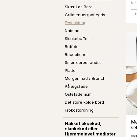
Min.
Skær Løs Bord
Grillmenuer/pattegris
Festmiddag
Natmad
Skinkebuffet
Buffeter
Receptioner
Smørrebrød, andet
Platter
Morgenmad / Brunch
Pålægsfade
Ostefade m.m.
Det store kolde bord
Frokostordning
Me
Hakket oksekød,
se
skinkekød eller
Hjemmelavet medister
Væl