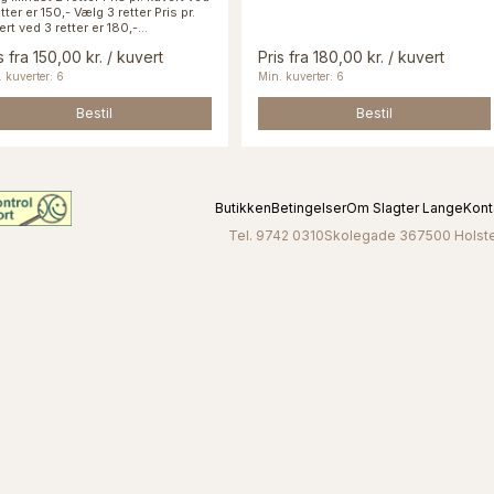
tter er 150,- Vælg 3 retter Pris pr.
rt ved 3 retter er 180,-...
s fra 150,00 kr. / kuvert
Pris fra 180,00 kr. / kuvert
 kuverter: 6
Min. kuverter: 6
Bestil
Bestil
Butikken
Betingelser
Om Slagter Lange
Kont
Tel. 9742 0310
Skolegade 36
7500 Holst