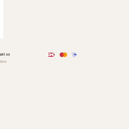
akt os
ebro