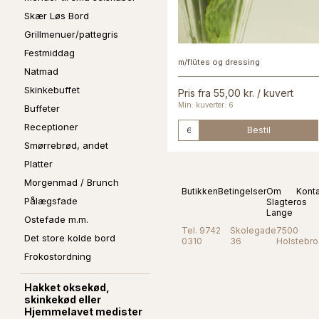
Skær Løs Bord
Grillmenuer/pattegris
Festmiddag
m/flütes og dressing
Natmad
Skinkebuffet
Pris fra 55,00 kr. / kuvert
Min. kuverter: 6
Buffeter
Receptioner
Bestil
Smørrebrød, andet
Platter
Morgenmad / Brunch
Butikken
Betingelser
Om
Kont
Pålægsfade
Slagter
os
Lange
Ostefade m.m.
Tel. 9742
Skolegade
7500
Det store kolde bord
0310
36
Holstebro
Frokostordning
Hakket oksekød,
skinkekød eller
Hjemmelavet medister