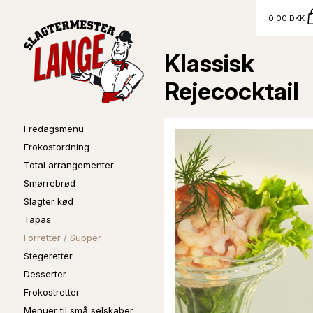
0,00 DKK
Klassisk
Rejecocktail
Fredagsmenu
Frokostordning
Total arrangementer
Smørrebrød
Slagter kød
Tapas
Forretter / Supper
Stegeretter
Desserter
Frokostretter
Menuer til små selskaber