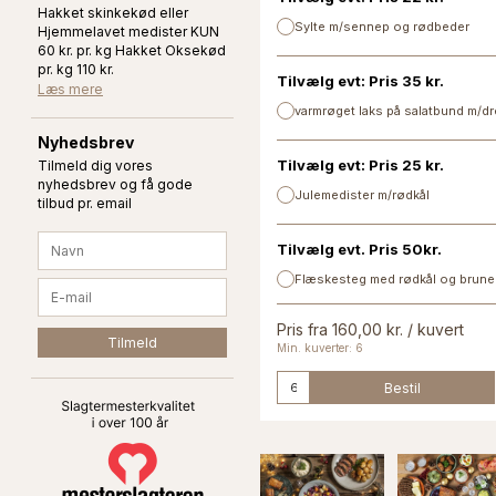
Hakket skinkekød eller
Sylte m/sennep og rødbeder
Hjemmelavet medister KUN
60 kr. pr. kg Hakket Oksekød
pr. kg 110 kr.
Tilvælg evt: Pris 35 kr.
Læs mere
varmrøget laks på salatbund m/d
Nyhedsbrev
Tilvælg evt: Pris 25 kr.
Tilmeld dig vores
nyhedsbrev og få gode
Julemedister m/rødkål
tilbud pr. email
Tilvælg evt. Pris 50kr.
Flæskesteg med rødkål og bruned
Pris fra 160,00 kr. / kuvert
Min. kuverter: 6
Bestil