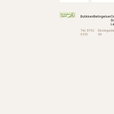
Butikken
Betingelser
O
Sl
L
Tel. 9742
Skolegad
0310
36