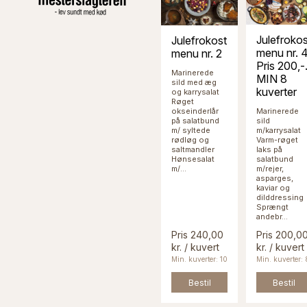
Julefrokos
Julefrokost
menu nr. 4
menu nr. 2
Pris 200,-
Marinerede
MIN 8
sild med æg
kuverter
og karrysalat
Røget
okseinderlår
Marinerede
på salatbund
sild
m/ syltede
m/karrysalat
rødløg og
Varm-røget
saltmandler
laks på
Hønsesalat
salatbund
m/...
m/rejer,
asparges,
kaviar og
dilddressing
Sprængt
andebr...
Pris 240,00
Pris 200,0
kr. / kuvert
kr. / kuvert
Min. kuverter: 10
Min. kuverter: 
Bestil
Bestil