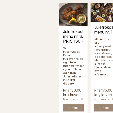
Julefrokos
Julefrokost
menu nr. 1
menu nr. 3.
Marinerede
PRIS 180,-
sild
m/carrysalat
Sild
Ferskrøget
m/carrysalat
laks m/røræg
Rejer
og asparges
m/mayonnaise
Medisterpøl
og citron
m/rødkål
Rødspættefilet
Hjemmelavet
m/remoulade
sylte
og citron
m/sennep...
Julemedister
m/rødkål
Glasere...
Pris 180,00
Pris 175,00
kr. / kuvert
kr. / kuvert
Min. kuverter: 8
Min. kuverter: 
Bestil
Bestil