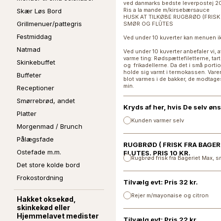
ved danmarks bedste leverpostej 2
Ris a la mande m/kirsebærsauce
Skær Løs Bord
HUSK AT TILKØBE RUGBRØD (FRISK
Grillmenuer/pattegris
SMØR OG FLÛTES
Festmiddag
Ved under 10 kuverter kan menuen 
Natmad
Ved under 10 kuverter anbefaler vi, 
varme ting: Rødspættefiletterne, tar
Skinkebuffet
og frikadellerne. Da det i små porti
holde sig varmt i termokassen. Varern
Buffeter
blot varmes i de bakker, de modtages
min.
Receptioner
Smørrebrød, andet
Kryds af her, hvis De selv øn
Platter
Kunden varmer selv
Morgenmad / Brunch
Pålægsfade
RUGBRØD ( FRISK FRA BAGE
Ostefade m.m.
FLUTES. PRIS 10 KR.
Rugbrød frisk fra Bageriet Max, s
Det store kolde bord
Frokostordning
Tilvælg evt: Pris 32 kr.
Rejer m/mayonaise og citron
Hakket oksekød,
skinkekød eller
Hjemmelavet medister
Tilvælg evt: Pris 22 kr.