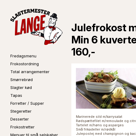
Julefrokost m
Min 6 kuverter
160,-
Fredagsmenu
Frokostordning
Total arrangementer
Smørrebrød
Slagter kød
Tapas
Forretter / Supper
Stegeretter
Marinerede sild m/karrysalat
Desserter
Rødspættefilet m/remoulade og cit
Tartelet m/høns og asparges
Frokostretter
Små frikadeller m/rødkål
Julepostej med champignon og baco
Menuer til små selskaber