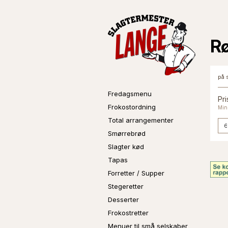
Rø
på 
Fredagsmenu
Pri
Frokostordning
Min.
Total arrangementer
Smørrebrød
Slagter kød
Tapas
Forretter / Supper
Stegeretter
Desserter
Frokostretter
Menuer til små selskaber