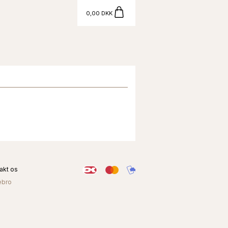
0,00 DKK
akt os
ebro