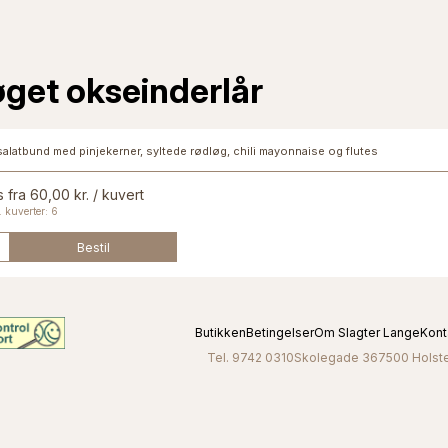
get okseinderlår
salatbund med pinjekerner, syltede rødløg, chili mayonnaise og flutes
s fra 60,00 kr. / kuvert
 kuverter: 6
Bestil
Butikken
Betingelser
Om Slagter Lange
Kont
Tel. 9742 0310
Skolegade 36
7500 Holst