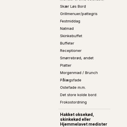
Skær Løs Bord
Grillmenuer/pattegris
Festmiddag
Natmad
Skinkebuffet
Buffeter
Receptioner
Smørrebrød, andet
Platter
Morgenmad / Brunch
Pålægsfade
Ostefade m.m.
Det store kolde bord
Frokostordning
Hakket oksekød,
skinkekød eller
Hjemmelavet medister