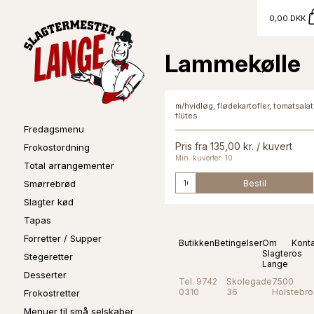
0,00 DKK
Lammekølle
m/hvidløg, flødekartofler, tomatsala
flütes
Fredagsmenu
Pris fra 135,00 kr. / kuvert
Frokostordning
Min. kuverter: 10
Total arrangementer
Bestil
Smørrebrød
Slagter kød
Tapas
Forretter / Supper
Butikken
Betingelser
Om
Kont
Slagter
os
Stegeretter
Lange
Desserter
Tel. 9742
Skolegade
7500
0310
36
Holstebro
Frokostretter
Menuer til små selskaber