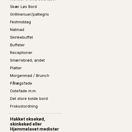
Skær Løs Bord
Grillmenuer/pattegris
Festmiddag
Natmad
Skinkebuffet
Buffeter
Receptioner
Smørrebrød, andet
Platter
Morgenmad / Brunch
Pålægsfade
Ostefade m.m.
Det store kolde bord
Frokostordning
Hakket oksekød,
skinkekød eller
Hjemmelavet medister