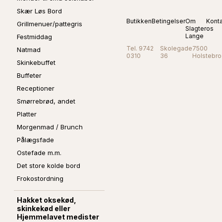
Skær Løs Bord
Butikken
Betingelser
Om
Kont
Grillmenuer/pattegris
Slagter
os
Lange
Festmiddag
Tel. 9742
Skolegade
7500
Natmad
0310
36
Holstebro
Skinkebuffet
Buffeter
Receptioner
Smørrebrød, andet
Platter
Morgenmad / Brunch
Pålægsfade
Ostefade m.m.
Det store kolde bord
Frokostordning
Hakket oksekød,
skinkekød eller
Hjemmelavet medister