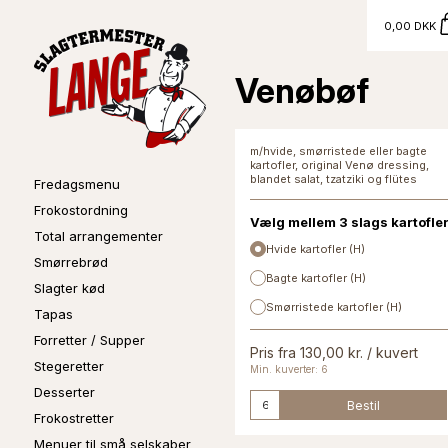
0,00 DKK
Venøbøf
m/hvide, smørristede eller bagte
kartofler, original Venø dressing,
blandet salat, tzatziki og flütes
Fredagsmenu
Frokostordning
Vælg mellem 3 slags kartofle
Total arrangementer
Hvide kartofler (H)
Smørrebrød
Bagte kartofler (H)
Slagter kød
Smørristede kartofler (H)
Tapas
Forretter / Supper
Pris fra 130,00 kr. / kuvert
Stegeretter
Min. kuverter: 6
Desserter
Bestil
Frokostretter
Menuer til små selskaber