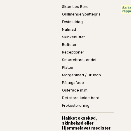
Skær Løs Bord
Grillmenuer/pattegris
Festmiddag
Natmad
Skinkebuffet
Buffeter
Receptioner
Smørrebrød, andet
Platter
Morgenmad / Brunch
Pålægsfade
Ostefade m.m.
Det store kolde bord
Frokostordning
Hakket oksekød,
skinkekød eller
Hjemmelavet medister