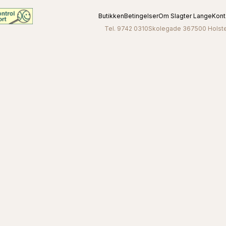
Butikken
Betingelser
Om Slagter Lange
Kont
Tel. 9742 0310
Skolegade 36
7500 Holst