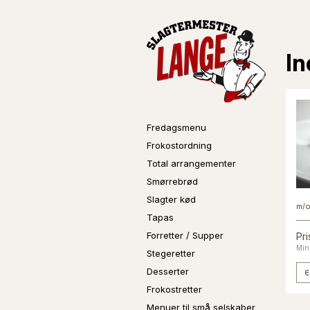
I
Fredagsmenu
Frokostordning
Total arrangementer
Smørrebrød
Slagter kød
m/o
Tapas
Forretter / Supper
Pri
Min.
Stegeretter
Desserter
Frokostretter
Menuer til små selskaber