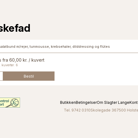
skefad
salatbund m/rejer, tunmousse, krebsehaler, dilddressing og flütes
s fra 60,00 kr. / kuvert
 kuverter: 6
Bestil
Butikken
Betingelser
Om Slagter Lange
Kont
Tel. 9742 0310
Skolegade 36
7500 Holst