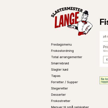
Fi
på 
Fredagsmenu
Pri
Frokostordning
Min.
Total arrangementer
Smørrebrød
Slagter kød
Tapas
Forretter / Supper
Stegeretter
Desserter
Frokostretter
Menuer til små selskaber