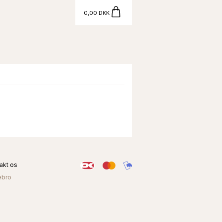
0,00 DKK
akt os
ebro