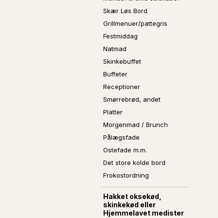
Skær Løs Bord
Grillmenuer/pattegris
Festmiddag
Natmad
Skinkebuffet
Buffeter
Receptioner
Smørrebrød, andet
Platter
Morgenmad / Brunch
Pålægsfade
Ostefade m.m.
Det store kolde bord
Frokostordning
Hakket oksekød,
skinkekød eller
Hjemmelavet medister