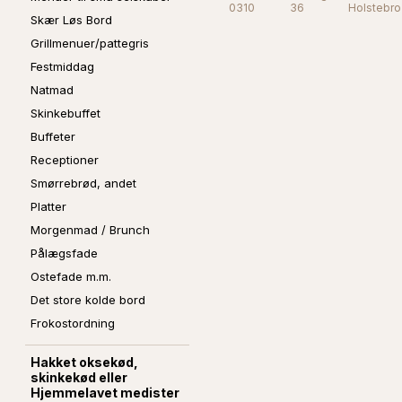
0310
36
Holstebro
Skær Løs Bord
Grillmenuer/pattegris
Festmiddag
Natmad
Skinkebuffet
Buffeter
Receptioner
Smørrebrød, andet
Platter
Morgenmad / Brunch
Pålægsfade
Ostefade m.m.
Det store kolde bord
Frokostordning
Hakket oksekød,
skinkekød eller
Hjemmelavet medister