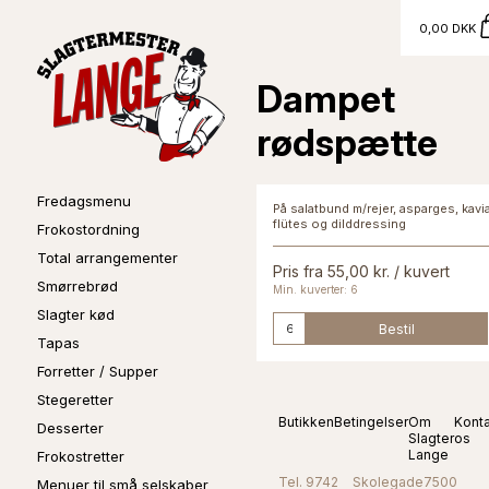
0,00 DKK
Dampet
rødspætte
Fredagsmenu
På salatbund m/rejer, asparges, kavia
flütes og dilddressing
Frokostordning
Total arrangementer
Pris fra 55,00 kr. / kuvert
Smørrebrød
Min. kuverter: 6
Slagter kød
Bestil
Tapas
Forretter / Supper
Stegeretter
Butikken
Betingelser
Om
Kont
Desserter
Slagter
os
Lange
Frokostretter
Tel. 9742
Skolegade
7500
Menuer til små selskaber