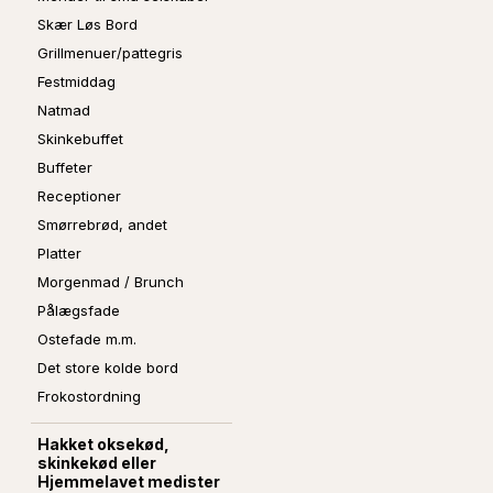
Skær Løs Bord
Grillmenuer/pattegris
Festmiddag
Natmad
Skinkebuffet
Buffeter
Receptioner
Smørrebrød, andet
Platter
Morgenmad / Brunch
Pålægsfade
Ostefade m.m.
Det store kolde bord
Frokostordning
Hakket oksekød,
skinkekød eller
Hjemmelavet medister