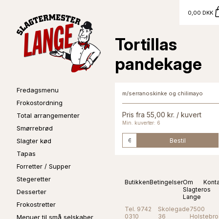
0,00 DKK
Tortillas
pandekage
Fredagsmenu
m/serranoskinke og chilimayo
Frokostordning
Pris fra 55,00 kr. / kuvert
Total arrangementer
Min. kuverter: 6
Smørrebrød
Bestil
Slagter kød
Tapas
Forretter / Supper
Stegeretter
Butikken
Betingelser
Om
Kont
Slagter
os
Desserter
Lange
Frokostretter
Tel. 9742
Skolegade
7500
0310
36
Holstebro
Menuer til små selskaber