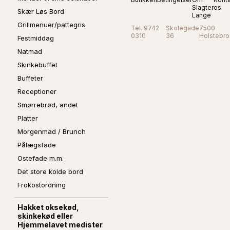
Slagter
os
Skær Løs Bord
Lange
Grillmenuer/pattegris
Tel. 9742
Skolegade
7500
0310
36
Holstebro
Festmiddag
Natmad
Skinkebuffet
Buffeter
Receptioner
Smørrebrød, andet
Platter
Morgenmad / Brunch
Pålægsfade
Ostefade m.m.
Det store kolde bord
Frokostordning
Hakket oksekød,
skinkekød eller
Hjemmelavet medister