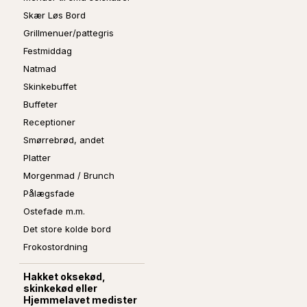
Skær Løs Bord
Grillmenuer/pattegris
Festmiddag
Natmad
Skinkebuffet
Buffeter
Receptioner
Smørrebrød, andet
Platter
Morgenmad / Brunch
Pålægsfade
Ostefade m.m.
Det store kolde bord
Frokostordning
Hakket oksekød,
skinkekød eller
Hjemmelavet medister