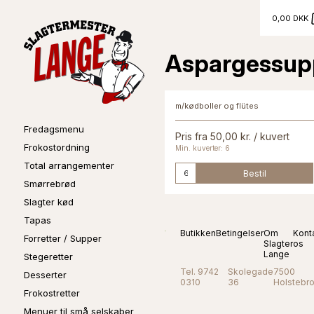
0,00 DKK
Aspargessup
m/kødboller og flütes
Fredagsmenu
Pris fra 50,00 kr. / kuvert
Frokostordning
Min. kuverter: 6
Total arrangementer
Bestil
Smørrebrød
Slagter kød
Tapas
Butikken
Betingelser
Om
Kont
Forretter / Supper
Slagter
os
Lange
Stegeretter
Tel. 9742
Skolegade
7500
Desserter
0310
36
Holstebr
Frokostretter
Menuer til små selskaber