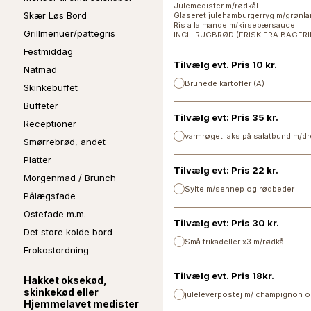
Julemedister m/rødkål
Skær Løs Bord
Glaseret julehamburgerryg m/grønla
Ris a la mande m/kirsebærsauce
Grillmenuer/pattegris
INCL. RUGBRØD (FRISK FRA BAGER
Festmiddag
Tilvælg evt. Pris 10 kr.
Natmad
Brunede kartofler (A)
Skinkebuffet
Buffeter
Tilvælg evt: Pris 35 kr.
Receptioner
varmrøget laks på salatbund m/d
Smørrebrød, andet
Platter
Tilvælg evt: Pris 22 kr.
Morgenmad / Brunch
Sylte m/sennep og rødbeder
Pålægsfade
Ostefade m.m.
Tilvælg evt: Pris 30 kr.
Det store kolde bord
Små frikadeller x3 m/rødkål
Frokostordning
Tilvælg evt. Pris 18kr.
Hakket oksekød,
skinkekød eller
juleleverpostej m/ champignon 
Hjemmelavet medister