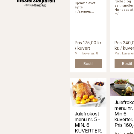
rødløg og
Hjemmelavet
saltmandler
sylte
Hønsesalat
m/sennep...
m/...
Pris 175,00 kr.
Pris 240,
/ kuvert
kr. / kuver
Min. kuverter: 8
Min. kuverter
Bestil
Bestil
Julefrok
menu nr. 
Julefrokost
Min 6
menu nr. 5 -
kuverter.
MIN. 6
Pris 160,
KUVERTER.
Marinerede