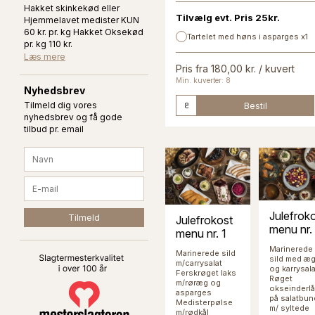
Hakket skinkekød eller
Tilvælg evt. Pris 25kr.
Hjemmelavet medister KUN
60 kr. pr. kg Hakket Oksekød
Tartelet med høns i asparges x1
pr. kg 110 kr.
Læs mere
Pris fra 180,00 kr. / kuvert
Min. kuverter: 8
Nyhedsbrev
Tilmeld dig vores
Bestil
nyhedsbrev og få gode
tilbud pr. email
Julefrok
Julefrokost
menu nr.
menu nr. 1
Marinerede
Marinerede sild
sild med æ
m/carrysalat
og karrysala
Ferskrøget laks
Røget
m/røræg og
okseinderlå
asparges
på salatbun
Medisterpølse
m/ syltede
m/rødkål