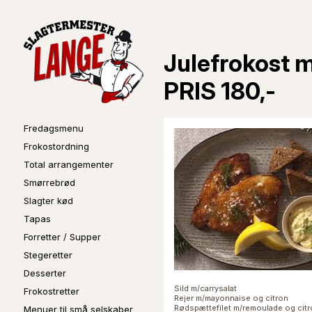
Julefrokost m
PRIS 180,-
Fredagsmenu
Frokostordning
Total arrangementer
Smørrebrød
Slagter kød
Tapas
Forretter / Supper
Stegeretter
Desserter
Sild m/carrysalat
Frokostretter
Rejer m/mayonnaise og citron
Rødspættefilet m/remoulade og cit
Menuer til små selskaber