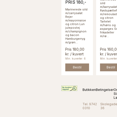
PRIS 180,-
sild
m/karrysalat
Marinerede sild
Rødspættefi
m/carrysalat
m/remoulad
Rejer
og citron
m/mayonnaise
Tartelet
og citron Lun
m/høns og
julepostej
asparges S
m/champignon
frikadeller
og bacon
m/rø...
Hamburgerryg
m/grøn...
Pris 180,00
Pris 160,
kr. / kuvert
kr. / kuver
Min. kuverter: 6
Min. kuverter
Bestil
Bestil
Butikken
Betingelser
O
Sl
L
Tel. 9742
Skolegad
0310
36