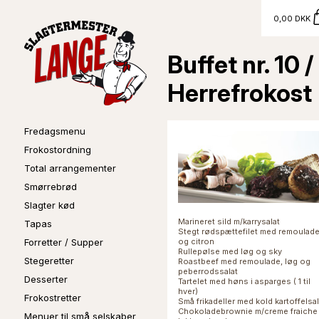
0,00 DKK
Buffet nr. 10 /
Herrefrokost
Fredagsmenu
Frokostordning
Total arrangementer
Smørrebrød
Slagter kød
Marineret sild m/karrysalat
Tapas
Stegt rødspættefilet med remoulad
Forretter / Supper
og citron
Rullepølse med løg og sky
Stegeretter
Roastbeef med remoulade, løg og
peberrodssalat
Desserter
Tartelet med høns i asparges ( 1 til
hver)
Frokostretter
Små frikadeller med kold kartoffelsal
Chokoladebrownie m/creme fraiche
Menuer til små selskaber