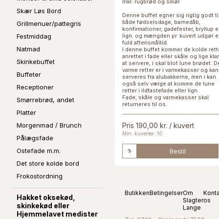
Inkl. rugbrød og smør
Skær Løs Bord
Denne buffet egner sig rigtig godt ti
både fødselsdage, barnedåb,
Grillmenuer/pattegris
konfirmationer, gadefester, bryllup e
Festmiddag
lign. og mængden pr. kuvert udgør e
fuld aftensmåltid.
Natmad
I denne buffet kommer de kolde rett
anrettet i fade eller skåle og lige klar 
Skinkebuffet
at servere, i skal blot lune brødet. D
varme retter er i varmekasser og kan
Buffeter
serveres fra alubakkerne, men i kan
også selv vælge at komme de lune
Receptioner
retter i ildfastefade eller lign.
Fade, skåle og varmekasser skal
Smørrebrød, andet
returneres til os.
Platter
Morgenmad / Brunch
Pris 190,00 kr. / kuvert
Min. kuverter: 10
Pålægsfade
Ostefade m.m.
Bestil
Det store kolde bord
Frokostordning
Butikken
Betingelser
Om
Kont
Hakket oksekød,
Slagter
os
skinkekød eller
Lange
Hjemmelavet medister